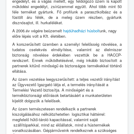
engedélyt, és a vágás mellett, egy feldolgozó üzem is kapott
működési engedélyt, zsírüzemmel együtt. Ahol több mint 50
féle terméket gyártunk. Fő profilunk a parasztkolbász és a
füstölt áru félék, de a meleg üzem részben, gyártunk
disznósajtot, ill. hurkaféléket.
A 2006.év végére beüzemelt
hajdúhadházi húsbolt
unk, nagy
előre lépés volt a Kft. életében.
A korszerűsített üzemben a személyi felelősség növelése, a
tudatos cselekvés elmélyítése, valamint az élelmiszer
biztonság növelése érdekében vezettük be a HACCP-
rendszert. Ennek működtetésével, még inkább biztosított a
partnerek kitűnő minőségű és biztonságos termékekkel történő
ellátása.
Az üzem vezetése leegyszerűsített: a teljes vezetői irányítást
az Ügyvezető Igazgató látja el, a termelés irányítását a
Termelési Vezető biztosítja. A minőségért és a
termékbiztonsági előírások betartásáért a munkaterületen
kijelölt dolgozók a felelősek.
Az üzem természetesen rendelkezik a partnerek
kiszolgálásához nélkülözhetetlen logisztikai háttérrel:
megfelelő hűtő-tároló kapacitással, valamint saját
szállítóparkkal, mind az élőállatok, mind a hústermékek
vonatkozásában. Gépjárműveink rendelkeznek a szükséges