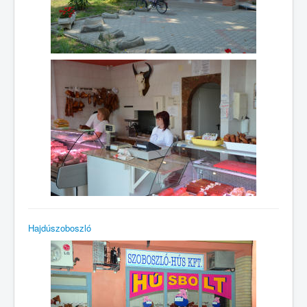
Hajdúszoboszló