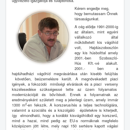
ügyvezető igazgatója és tulajdonosa.
Kérem engedje meg,
hogy bemutassam Önnek
társaságunkat.
A cég elődje 1991-2000-ig
az általam, mint egyéni
vállalkozó által
működtetett kis vágóhíd
volt, Hajdúszoboszlón
egy kis húsbolttal amely
2001.-ben Szoboszló-
Hús Kft.-vé alakult.
2001.- ben a
hajdúhadházi vágóhíd megvásárlása után kisebb felújítás
követően, beüzemelésre került. A megnövekedett piaci
igények, a fokozódó minőségi elvárások és a piaci verseny
kiszélesedése szükségessé tette az üzem folyamatos
modernizációját és bővítését. Ennek a folyamatnak az
eredményeként született meg a jelenlegi üzem, amely immár
2
1300 m
-en fekszik. A korszerusítés a teljes technológiára,
valamint a szociális és a kiszolgáló épületekre is kiterjedt,
így elmondható, hogy a korábbi kisvágóhídból egy korszerű,
mind a hazai, mind pedig az EU-s normáknak megfelelo
középüzem jött létre, mely napi 150 sertésre kapott vágási