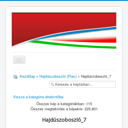
≡
Kezdőlap
»
Hajdúszoboszló (Piac)
» Hajdúszoboszló_7
Vissza a kategória áttekintőbe
Összes kép a kategóriákban: 115
Összes megtekintés a képekre: 225,801
Hajdúszoboszló_7