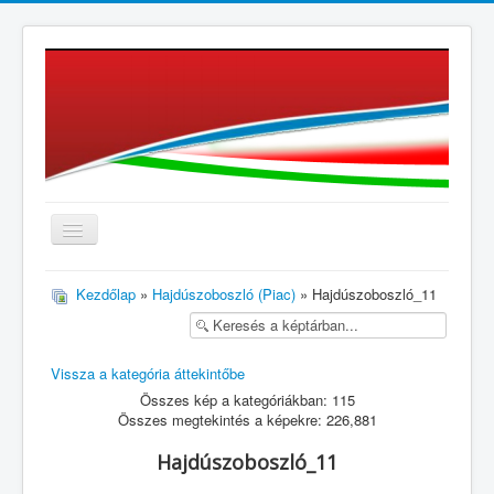
≡
Kezdőlap
»
Hajdúszoboszló (Piac)
» Hajdúszoboszló_11
Vissza a kategória áttekintőbe
Összes kép a kategóriákban: 115
Összes megtekintés a képekre: 226,881
Hajdúszoboszló_11