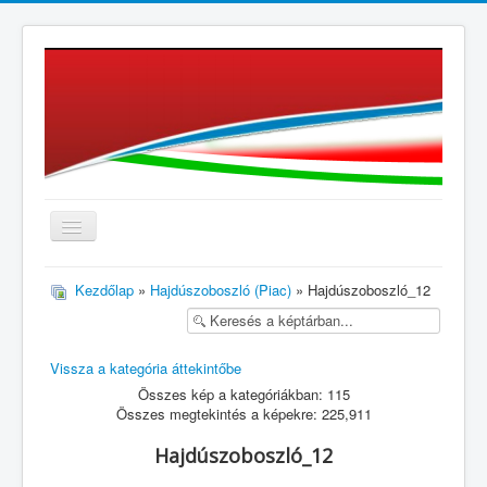
≡
Kezdőlap
»
Hajdúszoboszló (Piac)
» Hajdúszoboszló_12
Vissza a kategória áttekintőbe
Összes kép a kategóriákban: 115
Összes megtekintés a képekre: 225,911
Hajdúszoboszló_12