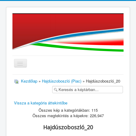
≡
Kezdőlap
»
Hajdúszoboszló (Piac)
» Hajdúszoboszló_20
Vissza a kategória áttekintőbe
Összes kép a kategóriákban: 115
Összes megtekintés a képekre: 226,947
Hajdúszoboszló_20