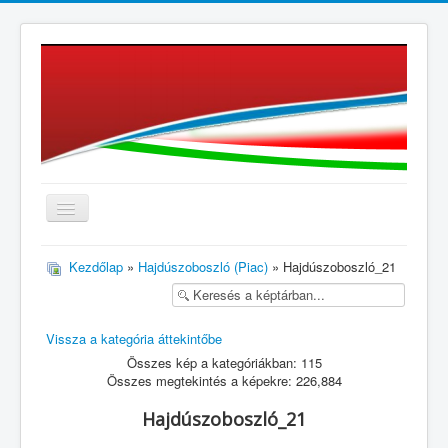
≡
Kezdőlap
»
Hajdúszoboszló (Piac)
» Hajdúszoboszló_21
Vissza a kategória áttekintőbe
Összes kép a kategóriákban: 115
Összes megtekintés a képekre: 226,884
Hajdúszoboszló_21