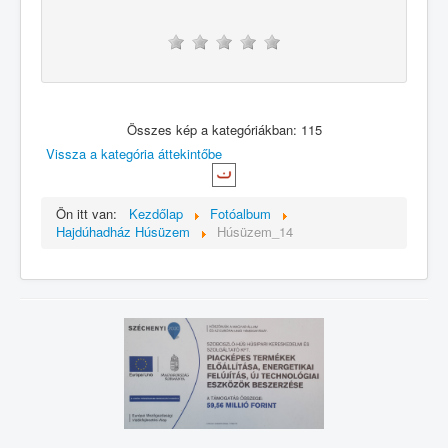
Összes kép a kategóriákban: 115
Vissza a kategória áttekintőbe
Ön itt van:
Kezdőlap
Fotóalbum
Hajdúhadház Húsüzem
Húsüzem_14