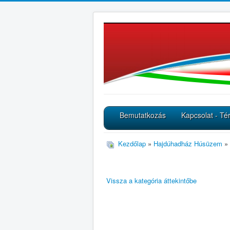
Bemutatkozás
Kapcsolat - Té
Kezdőlap
»
Hajdúhadház Húsüzem
»
Vissza a kategória áttekintőbe