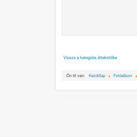
Vissza a kategória áttekintőbe
Ön itt van:
Kezdőlap
Fotóalbum