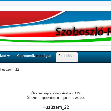
rkép
Késztermék katalógus
Fotóalbum
 Húsüzem_22
Összes kép a kategóriákban: 115
Összes megtekintés a képekre: 225,705
Húsüzem_22