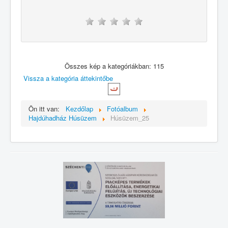
Összes kép a kategóriákban: 115
Vissza a kategória áttekintőbe
Ön itt van:
Kezdőlap
Fotóalbum
Hajdúhadház Húsüzem
Húsüzem_25