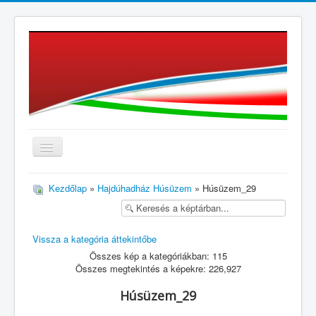
≡
Kezdőlap
»
Hajdúhadház Húsüzem
» Húsüzem_29
Vissza a kategória áttekintőbe
Összes kép a kategóriákban: 115
Összes megtekintés a képekre: 226,927
Húsüzem_29