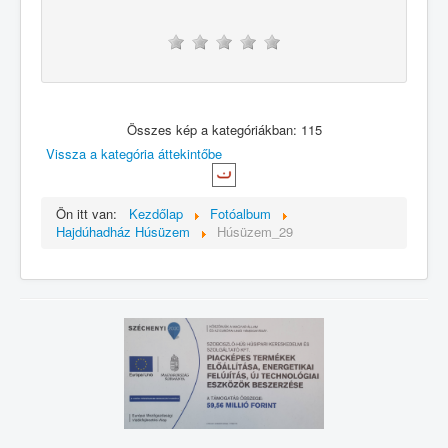
Összes kép a kategóriákban: 115
Vissza a kategória áttekintőbe
Ön itt van:
Kezdőlap
Fotóalbum
Hajdúhadház Húsüzem
Húsüzem_29