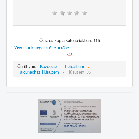
Összes kép a kategóriákban: 115
Vissza a kategória áttekintőbe
Ön itt van:
Kezdőlap
Fotóalbum
Hajdúhadház Húsüzem
Húsüzem_35